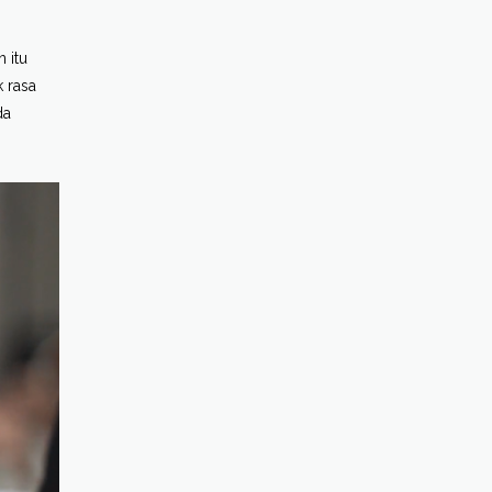
 itu
 rasa
da