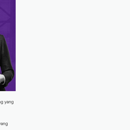
ng yang
yang