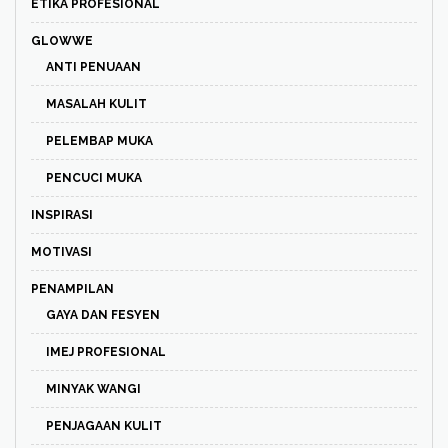
ETIKA PROFESIONAL
GLOWWE
ANTI PENUAAN
MASALAH KULIT
PELEMBAP MUKA
PENCUCI MUKA
INSPIRASI
MOTIVASI
PENAMPILAN
GAYA DAN FESYEN
IMEJ PROFESIONAL
MINYAK WANGI
PENJAGAAN KULIT