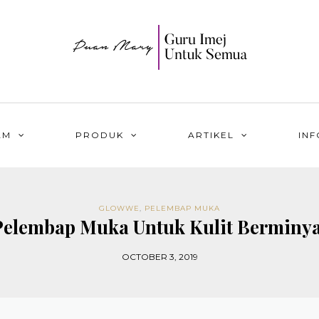
AM
PRODUK
ARTIKEL
INF
GLOWWE
,
PELEMBAP MUKA
Pelembap Muka Untuk Kulit Berminyak
OCTOBER 3, 2019