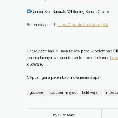
Garnier Skin Naturals Whitening Serum Cream
Boleh didapati di:
https://t.productlink.io/a138i6
Untuk video kali ini, saya review produk pelembap
Cl
jenama lainnya, cikpuan boleh tonton di link ini >
Prod
glowwe.
Cikpuan guna pelembap muka jenama apa?
glowwe
kulit berminyak
kulit wajah
moistu
by Puan Mary