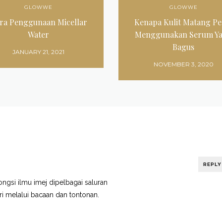
GLOWWE
GLOWWE
ra Penggunaan Micellar
Kenapa Kulit Matang Pe
Water
Menggunakan Serum Y
Bagus
JANUARY 21, 2021
NOVEMBER 3, 2020
REPLY
ongsi ilmu imej dipelbagai saluran
ri melalui bacaan dan tontonan.