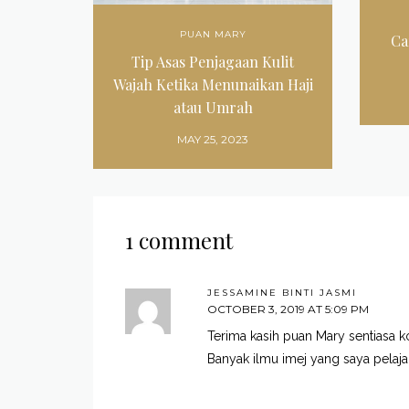
PUAN MARY
Ca
Tip Asas Penjagaan Kulit
Wajah Ketika Menunaikan Haji
atau Umrah
MAY 25, 2023
1 comment
JESSAMINE BINTI JASMI
OCTOBER 3, 2019 AT 5:09 PM
Terima kasih puan Mary sentiasa k
Banyak ilmu imej yang saya pelaja