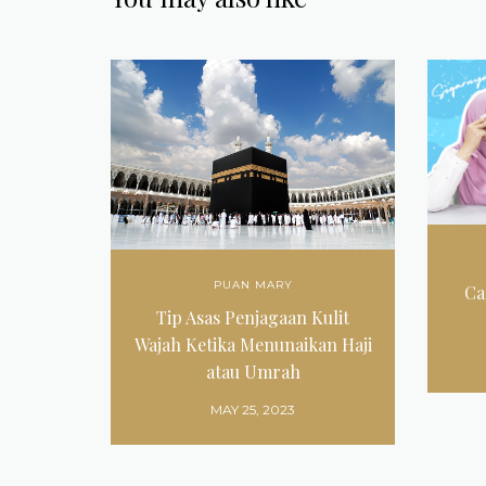
PUAN MARY
Ca
Tip Asas Penjagaan Kulit
Wajah Ketika Menunaikan Haji
atau Umrah
MAY 25, 2023