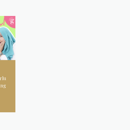
rlu
ang