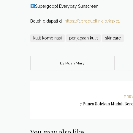
Supergoop! Everyday Sunscreen
Boleh didapati di:
https://t.productlink.io/a13c1i
kulit kombinasi
penjagaan kulit
skincare
by Puan Mary
PRE
7 Punca Solekan Mudah Ber
You may also like