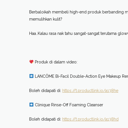
Berbaloikah membeli high-end produk berbanding me
memulihkan kulit?
Haa..Kalau rasa nak tahu sangat-sangat terutama glo
Produk di dalam video:
LANCÔME Bi-Facil Double-Action Eye Makeup R
Boleh didapati di:
https://t.productlink.io/a138he
Clinique Rinse-Off Foaming Cleanser
Boleh didapati di:
https://t.productlink.io/a138hd