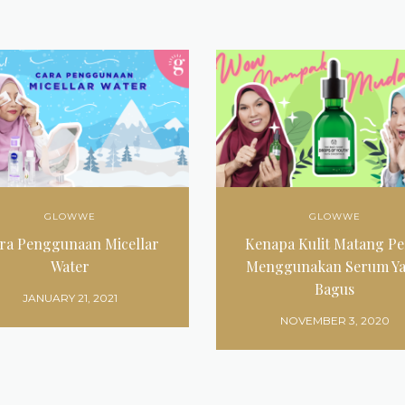
GLOWWE
GLOWWE
ra Penggunaan Micellar
Kenapa Kulit Matang Pe
Water
Menggunakan Serum Y
Bagus
JANUARY 21, 2021
NOVEMBER 3, 2020