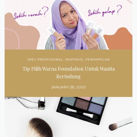
IMEJ PROFESIONAL
,
INSPIRASI
,
PENAMPILAN
Tip Pilih Warna Foundation Untuk Wanita
Bertudung
JANUARY 28, 2020