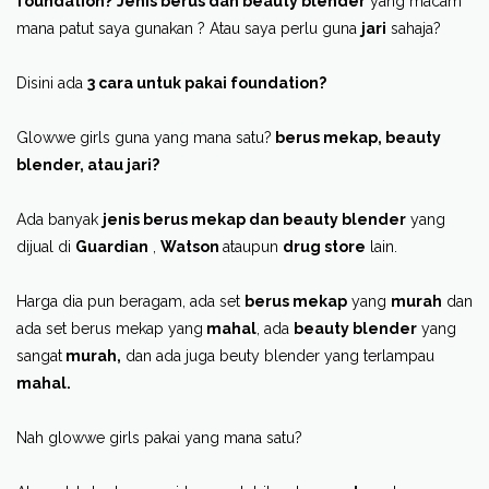
foundation?
Jenis berus dan beauty blender
yang macam
mana patut saya gunakan ? Atau saya perlu guna
jari
sahaja?
Disini ada
3 cara untuk pakai foundation?
Glowwe girls guna yang mana satu?
berus mekap, beauty
blender, atau jari?
Ada banyak
jenis berus mekap dan beauty blender
yang
dijual di
Guardian
,
Watson
ataupun
drug store
lain.
Harga dia pun beragam, ada set
berus mekap
yang
murah
dan
ada set berus mekap yang
mahal
, ada
beauty blender
yang
sangat
murah,
dan ada juga beuty blender yang terlampau
mahal.
Nah glowwe girls pakai yang mana satu?