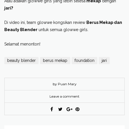
Atau adakah glowwe girls yang lebih selesa
mekap
dengan
jari?
Di video ini, team glowwe kongsikan review
Berus Mekap dan
Beauty Blender
untuk semua glowwe girls.
Selamat menonton!
beauty blender
berus mekap
foundation
jari
by Puan Mary
Leave a comment