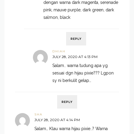
dengan warna dark magenta, serenade
pink, mauve purple, dark green, dark
salmon, black
REPLY
DHIAH
JULY 28, 2020 AT 4:13 PM
Salam.. warna tudung apa yg
sesuai dgn hijau pixie??? Lgpon
sy ni berkulit gelap…
REPLY
SHA
JULY 28, 2020 AT 4:14 PM
Salam… Klau warna hijau pixie..? Warna