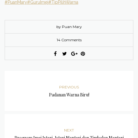
#PuanMary
#GuruImej
#TipPilihWarna
by Puan Mary
14 Comments
PREVIOUS
Padanan Warna Biru!
NEXT
Program Imej Isteri-Isteri Menteri dan Timbalan Menteri