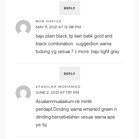
REPLY
NOR HAFIZA
MAY 11, 2021 AT 12:08 PM
baju plain black, tp kain batik gold and
black combination.. suggestion warna
tudung yg sesuai ? 1 more, baju light gray
REPLY
EFADILAH MOHAMAD
JUNE 2, 2021 AT 1:57 PM
Assalammualaikum.nk mintk
pendapt.Dinding warna emerald green n
dinding bersebelahan sesuai warna ape
ye..tq