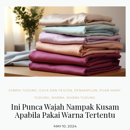
FABRIK TUDUNG
,
GAYA DAN FESYEN
,
PENAMPILAN
,
PUAN MARY
,
TUDUNG
,
WARNA
,
WARNA TUDUNG
Ini Punca Wajah Nampak Kusam
Apabila Pakai Warna Tertentu
MAY 10, 2024