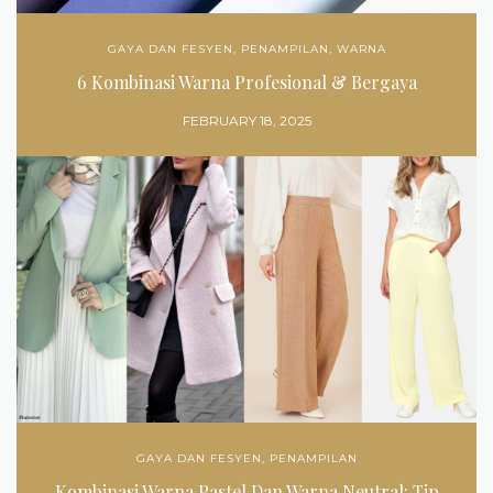
GAYA DAN FESYEN
,
PENAMPILAN
,
WARNA
6 Kombinasi Warna Profesional & Bergaya
FEBRUARY 18, 2025
GAYA DAN FESYEN
,
PENAMPILAN
Kombinasi Warna Pastel Dan Warna Neutral: Tip