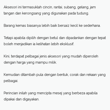
Aksesori ini termasuklah cincin, rantai, subang, gelang, jam
tangan dan kerongsang yang digunakan pada tudung.
Barang kemas biasanya lebih baik bersaiz kecil ke sederhana.
Tetapi apabila dipilih dengan betul dan dipadankan dengan tepat
boleh menjadikan ia kelihatan lebih eksklusif.
Kini, terdapat pelbagai jenis aksesori yang mudah diperoleh
dengan harga yang mampu milik.
Kemudian ditambah pula dengan bentuk, corak dan rekaan yang
pelbagai.
Perincian inilah yang mencipta mesej yang berbeza apabila
dipakai dan digayakan.