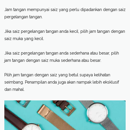
Jam tangan mempunyai saiz yang perlu dipadankan dengan saiz
pergelangan tangan.
Jika saiz pergelangan tangan anda kecil, pilih jam tangan dengan
saiz muka yang kecil.
Jika saiz pergelangan tangan anda sederhana atau besar, pilih
jam tangan dengan saiz muka sederhana atau besar.
Pilih jam tangan dengan saiz yang betul supaya kelihatan
seimbang. Penampilan anda juga akan nampak lebih eksklusif
dan mahal.