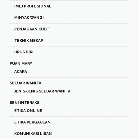
IMEJ PROFESIONAL
MINYAK WANGI
PENJAGAAN KULIT
TEKNIK MEKAP
URUS DIRI
PUAN MARY
ACARA
SELUAR WANITA
JENIS-JENIS SELUAR WANITA
SENI INTERAKSI
ETIKA ONLINE
ETIKA PERGAULAN
KOMUNIKASI LISAN