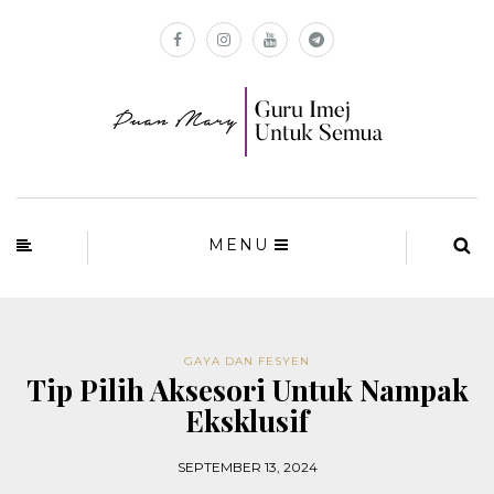
MENU
GAYA DAN FESYEN
Tip Pilih Aksesori Untuk Nampak
Eksklusif
SEPTEMBER 13, 2024