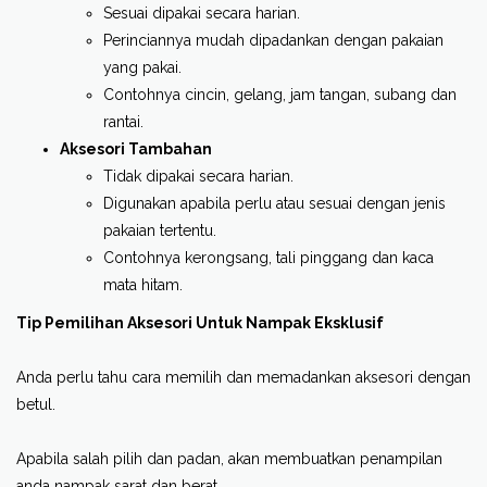
Sesuai dipakai secara harian.
Perinciannya mudah dipadankan dengan pakaian
yang pakai.
Contohnya cincin, gelang, jam tangan, subang dan
rantai.
Aksesori Tambahan
Tidak dipakai secara harian.
Digunakan apabila perlu atau sesuai dengan jenis
pakaian tertentu.
Contohnya kerongsang, tali pinggang dan kaca
mata hitam.
Tip Pemilihan Aksesori Untuk Nampak Eksklusif
Anda perlu tahu cara memilih dan memadankan aksesori dengan
betul.
Apabila salah pilih dan padan, akan membuatkan penampilan
anda nampak sarat dan berat.