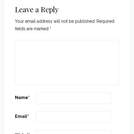
Leave a Reply
Your email address will not be published.
Required
fields are marked
*
Name
*
Email
*