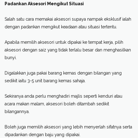
Padankan Aksesori Mengikut Situasi
Salah satu cara memakai aksesori supaya nampak eksklusif ialah
dengan padankan mengikut keadaan atau situasi tertentu.
Apabila memilih aksesori untuk dipakai ke tempat kerja, pilih
aksesori dengan saiz yang tidak terlalu besar dan menghasilkan
bunyi.
Digalakkan juga pakai barang kemas dengan bilangan yang
sedikit iaitu 3-5 unit barang kemas sahaja.
Sekiranya anda perlu menghadiri majlis seperti kenduri atau
acara makan malam, aksesori boleh ditambah sedikit
bilangannya.
Boleh juga memilih aksesori yang lebih menyerlah sifatnya serta
dipadankan dengan baju yang dipakai.