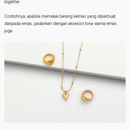
together
.
Contohnya, apabila memakai barang kemas yang diperbuat
daripada emas, padankan dengan aksesori tona warna emas
juga.