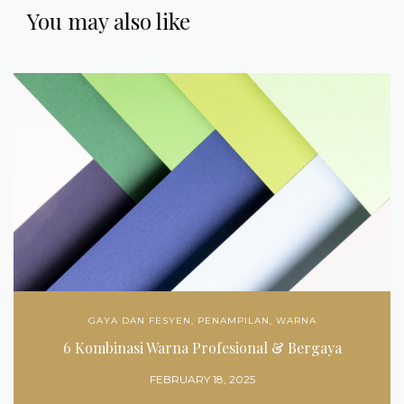
You may also like
GAYA DAN FESYEN
,
PENAMPILAN
,
WARNA
6 Kombinasi Warna Profesional & Bergaya
FEBRUARY 18, 2025