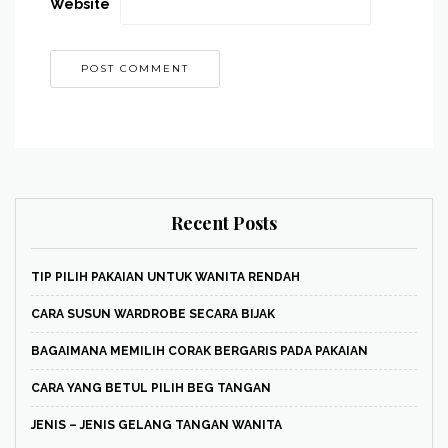
Website
Recent Posts
TIP PILIH PAKAIAN UNTUK WANITA RENDAH
CARA SUSUN WARDROBE SECARA BIJAK
BAGAIMANA MEMILIH CORAK BERGARIS PADA PAKAIAN
CARA YANG BETUL PILIH BEG TANGAN
JENIS – JENIS GELANG TANGAN WANITA