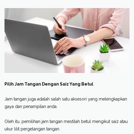
Pilih Jam Tangan Dengan Saiz Yang Betul
Jam tangan juga adalah salah satu aksesori yang melengkapkan
gaya dan penampilan anda.
Oleh itu, pemilihan jam tangan mestilah betul mengikut saiz atau
ukur lilit pergelangan tangan.