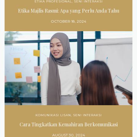
ETIKA PROFESIONAL
,
SENI INTERAKSI
Etika Majlis Rasmi: Apa yang Perlu Anda Tahu
OCTOBER 18, 2024
KOMUNIKASI LISAN
,
SENI INTERAKSI
Cara Tingkatkan Kemahiran Berkomunikasi
AUGUST 30, 2024