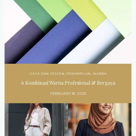
GAYA DAN FESYEN
,
PENAMPILAN
,
WARNA
6 Kombinasi Warna Profesional & Bergaya
FEBRUARY 18, 2025