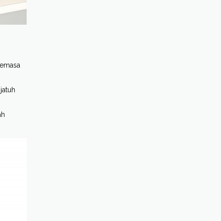
 semasa
jatuh
ah