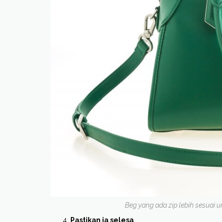
Beg yang ada zip lebih sesuai 
Pastikan ia selesa