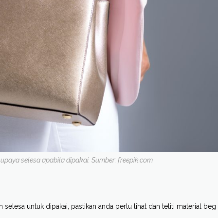
 supaya selesa apabila dipakai. Sumber: freepik.com
 selesa untuk dipakai, pastikan anda perlu lihat dan teliti material beg