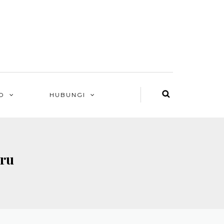
O
HUBUNGI
iru