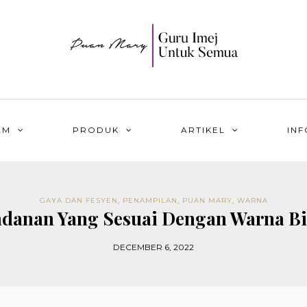
AM
PRODUK
ARTIKEL
INF
GAYA DAN FESYEN
,
PENAMPILAN
,
PUAN MARY
,
WARNA
danan Yang Sesuai Dengan Warna B
DECEMBER 6, 2022